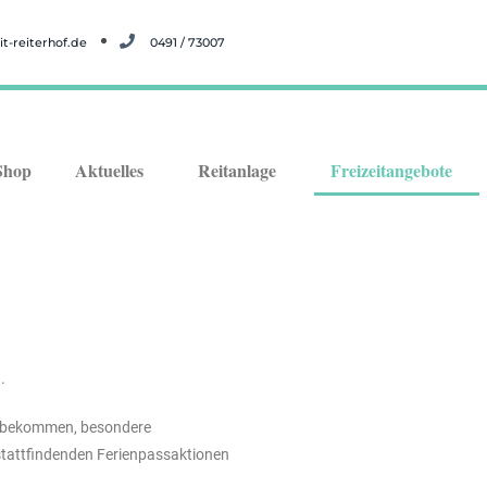
t-reiterhof.de
0491 / 73007
Shop
Aktuelles
Reitanlage
Freizeitangebote
.
ng bekommen, besondere
stattfindenden Ferienpassaktionen